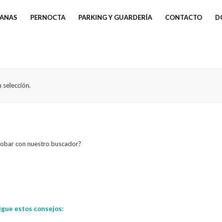
VANAS
PERNOCTA
PARKING Y GUARDERÍA
CONTACTO
D
 selección.
probar con nuestro buscador?
igue estos consejos: