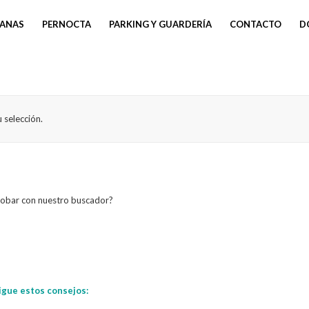
VANAS
PERNOCTA
PARKING Y GUARDERÍA
CONTACTO
D
 selección.
probar con nuestro buscador?
igue estos consejos: